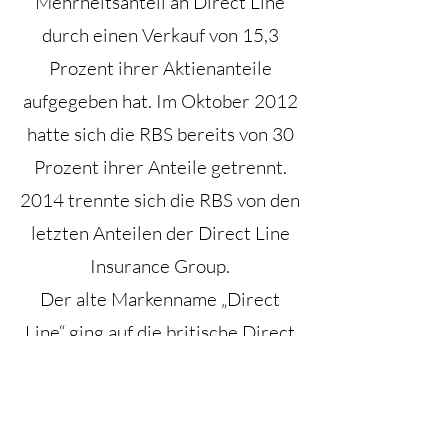
Mehrheitsanteil an Direct Line
durch einen Verkauf von 15,3
Prozent ihrer Aktienanteile
aufgegeben hat. Im Oktober 2012
hatte sich die RBS bereits von 30
Prozent ihrer Anteile getrennt.
2014 trennte sich die RBS von den
letzten Anteilen der Direct Line
Insurance Group.
Der alte Markenname „Direct
Line“ ging auf die britische Direct
Line zurück, die 1985 in
Großbritannien
gegründet wurde.
Direct Line UK entwickelte sich