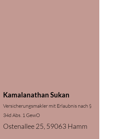
Kamalanathan Sukan
Versicherungsmakler mit Erlaubnis nach §
34d Abs. 1 GewO
Ostenallee 25, 59063 Hamm