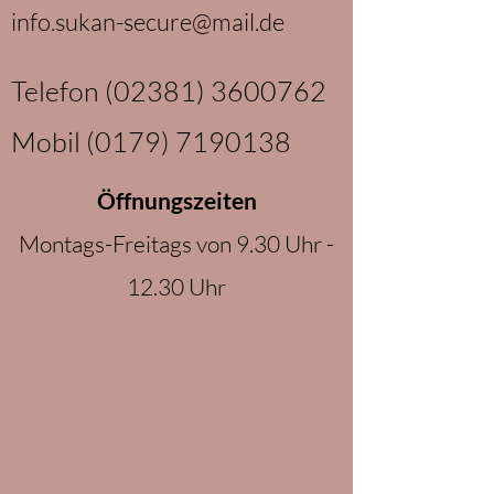
info.sukan-secure@mail.de
Telefon
(02381) 3600762
Mobil
(0179) 7190138
Öffnungszeiten
Montags-Freitags von 9.30 Uhr -
12.30 Uhr